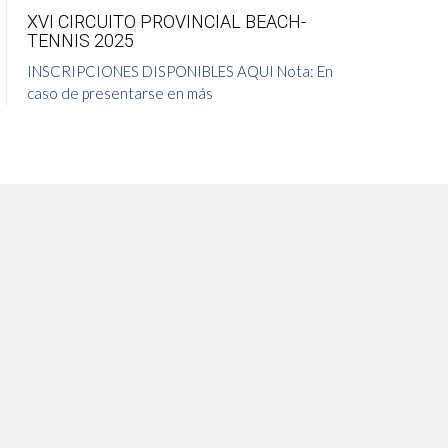
XVI CIRCUITO PROVINCIAL BEACH-
J
TENNIS 2025
MA
INSCRIPCIONES DISPONIBLES AQUI Nota: En
JU
caso de presentarse en más
20
0 comments
12 junio 2024