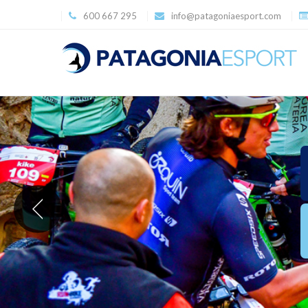
600 667 295
info@patagoniaesport.com